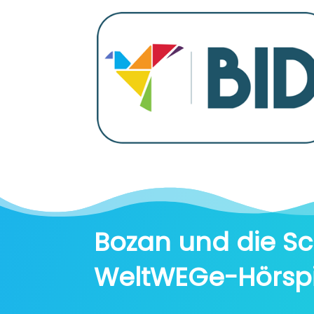
Bozan und die Sc
WeltWEGe-Hörspi