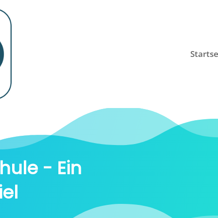
Startse
hule - Ein
el