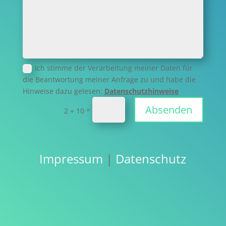
Ich stimme der Verarbeitung meiner Daten für
die Beantwortung meiner Anfrage zu und habe die
Hinweise dazu gelesen:
Datenschutzhinweise
Absenden
=
2 + 10
Impressum
|
Datenschutz