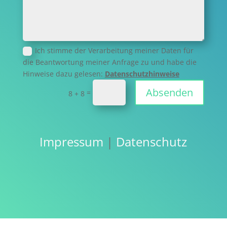
Ich stimme der Verarbeitung meiner Daten für
die Beantwortung meiner Anfrage zu und habe die
Hinweise dazu gelesen:
Datenschutzhinweise
Absenden
=
8 + 8
Impressum
|
Datenschutz